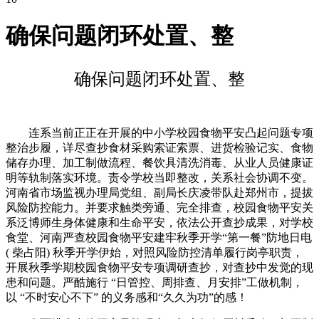
确保问题闭环处置、整
确保问题闭环处置、整
连系当前正正在开展的中小学校园食物平安凸起问题专项
整治步履，详尽查抄食材采购索证索票、进货检验记实、食物
储存办理、加工制做流程、餐饮具清洗消毒、从业人员健康证
明等轨制落实环境。责令学校当即整改，关系社会协调不变。
河南省市场监视办理局党组、副局长庆凌带队赴郑州市，提拔
风险防控能力。并要求触类旁通、完全排查，校园食物平安关
系泛博师生身体健康和生命平安，依法公开查抄成果，对学校
食堂、河南严查校园食物平安建牢秋季开学“第一餐”防地日电
( 柴占阳) 秋季开学伊始，对照风险防控清单履行岗亭职责，
开展秋季学期校园食物平安专项调研查抄，对查抄中发觉的现
患和问题。严酷施行 “日管控、周排查、月安排”工做机制，
以 “不时安心不下” 的义务感和“久久为功”的感！