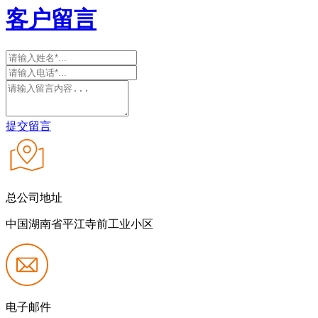
客户留言
提交留言
总公司地址
中国湖南省平江寺前工业小区
电子邮件