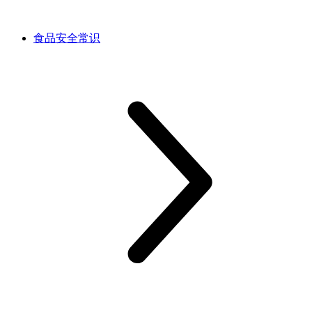
食品安全常识