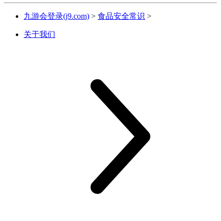
九游会登录(j9.com)
>
食品安全常识
>
关于我们