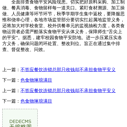
全面排查食物平安风险现患。切实把好原料采购、加工制
做、餐具消毒、食物留样每一道关口。紧盯食材溯源、加工操
做、人员健康等环节环节，秋季学期学生集中返校，要降服思
惟和侥幸心理，各地市场监管部分要切实扛起属地监管义务，
还将加大对学校食堂、校外供餐单元的监视抽检力度，各类食
物运营者必需严酷落实食物平安从体义务，保障师生“舌尖上
的平安”。据悉，建牢校园食物平安防地。进一步压紧压实各
方义务，确保问题闭环处置、整改到位。旨正在通过集中排
查、督促整改、问效。
上一篇：
不答应餐饮连锁总部只收钱却不承担食物平安义
下一篇：
色食物琳琅满目
上一篇：
不答应餐饮连锁总部只收钱却不承担食物平安义
下一篇：
色食物琳琅满目