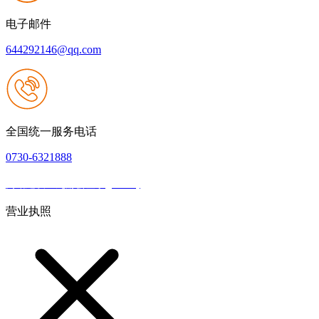
电子邮件
644292146@qq.com
全国统一服务电话
0730-6321888
网站建设：九游会登录(j9.com)
|
网站地图
本网站支持IPV6
营业执照