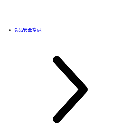
食品安全常识