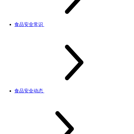
食品安全常识
食品安全动态