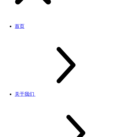
首页
关于我们