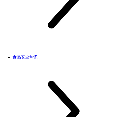
食品安全常识