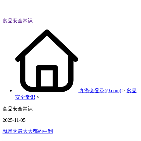
食品安全常识
九游会登录(j9.com)
>
食品
安全常识
>
食品安全常识
2025-11-05
就是为最大大都的中利