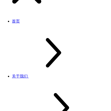
首页
关于我们