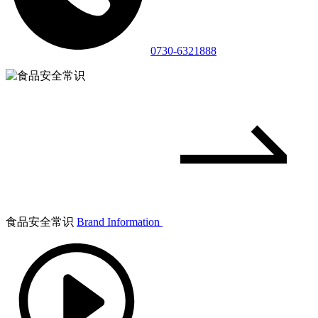
0730-6321888
食品安全常识
Brand Information