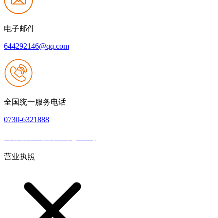
电子邮件
644292146@qq.com
全国统一服务电话
0730-6321888
网站建设：九游会登录(j9.com)
|
网站地图
本网站支持IPV6
营业执照