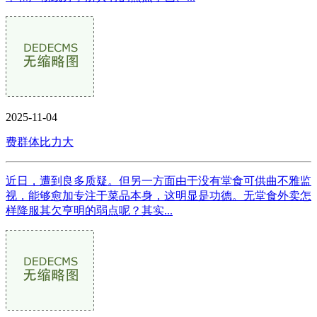
2025-11-04
费群体比力大
近日，遭到良多质疑。但另一方面由于没有堂食可供曲不雅监
视，能够愈加专注于菜品本身，这明显是功德。无堂食外卖怎
样降服其欠亨明的弱点呢？其实...