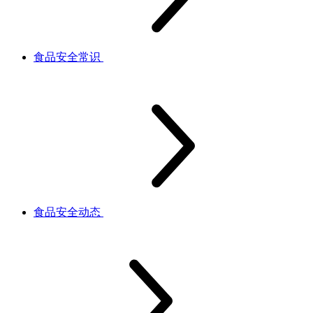
食品安全常识
食品安全动态