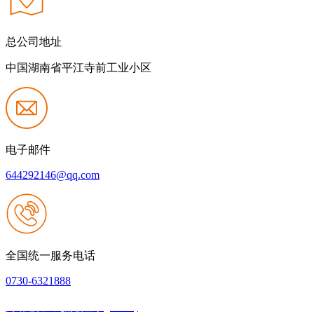
总公司地址
中国湖南省平江寺前工业小区
电子邮件
644292146@qq.com
全国统一服务电话
0730-6321888
网站建设：九游会登录(j9.com)
|
网站地图
本网站支持IPV6