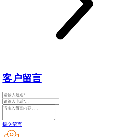
客户留言
提交留言