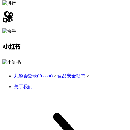
九游会登录(j9.com)
>
食品安全动态
>
关于我们