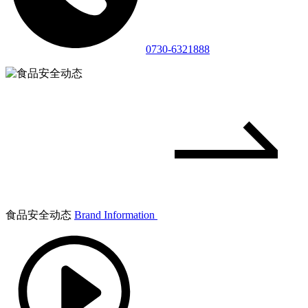
0730-6321888
食品安全动态
Brand Information