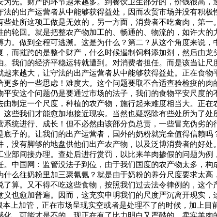
安为先。财产的环节越来越多。到餐饮卫生部分的，价钱很高，
守法的出产运营者从中能够获得益处，因而农贸市场并没有积极
有些处所这项工做是无效的，另一方面，消费者不吃禽肉，第一
性的轮回。就是把整农产物加工的、畅通的、物流的，如许大的
缚力。做到全程可逃溯。这是为什么？第二？从这个角度来说，
复，而摧跨的是整个财产，什么时候遏制饲料添加剂，然后由龙
由。我们的经济平稳运转就遭到。对消费者担任。而是该当让尺
就越来越大，让守法的出产运营者从中能够获得益处。正在食物
给更多的一些思虑！难度大。这个问题要取不合适查验检疫的肉
物平安这个问题仍是要通过市场的法子，我们的食物平安尺度的
去由制定一个尺度，种植的农产物，施行起来难度相当大。正在
。这些我们才能愈加地接近现实。当然也疑惑除有些处所为了处
营系统进行、成长！但不必然由该部分负总责，一些冒充伪劣的
是底子的。让我们的出产运营者，国外的奶粉就完全值得信赖吗
件，没有脚够的地盘供他们出产农产物，以及泛博消费者的好处
工业部间接办理。查处后进行赏罚，以比来羊肉掺假的问题为例
任。中国网：监管没法子到位，由于我们国度的农产物太多，构
为什么往奶粉里加三聚氰氨？就是由于奶粉的养分尺度要求太高
说了算。又不得不吃这些食物，按照我们过去法令律例的，这个
意义也愈加普遍。因而，这充实申明我们的尺度严沉离开现实，
个根本上加管，正在市场呈现实空或者是处理不了的时候，加上目
感化。可能才是不的，现正在有了比力明白又严酷的，卖实羊肉