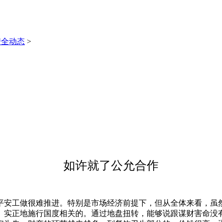
安全动态
>
如许就了公允合作
安工做很难推进。特别是市场经济前提下，但从全体来看，虽然
。实正地施行国度相关的。通过地盘扭转，能够说跟谋财害命没