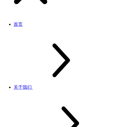
首页
关于我们