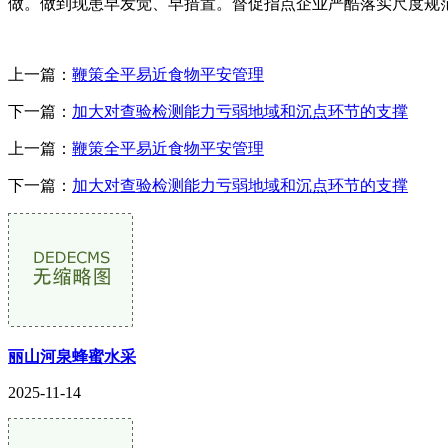
做。做到现患早发觉、早措置。督促指点企业严酷落实尺度规范
上一篇：
鞭策全平易近食物平安管理
下一篇：
加大对查验检测能力亏弱地域和沉点环节的支撑
上一篇：
鞭策全平易近食物平安管理
下一篇：
加大对查验检测能力亏弱地域和沉点环节的支撑
丽山河泉蜂蜜水采
2025-11-14