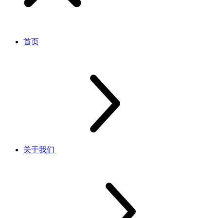
首页
关于我们