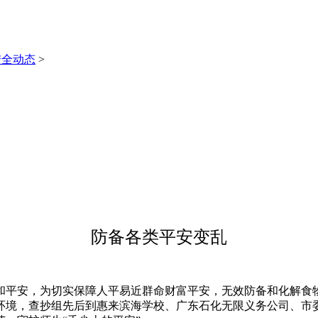
安全动态
>
防备各类平安变乱
平安，为切实保障人平易近群命财富平安，无效防备和化解食物
环境，查抄组先后到惠来滨海学校、广东石化无限义务公司、市