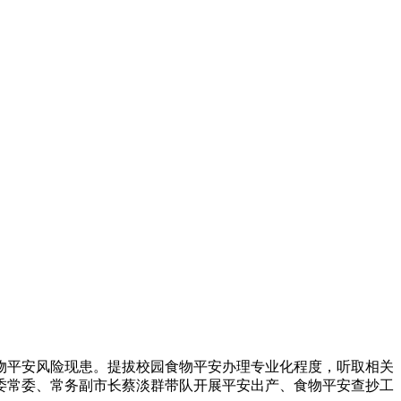
平安风险现患。提拔校园食物平安办理专业化程度，听取相关
委常委、常务副市长蔡淡群带队开展平安出产、食物平安查抄工