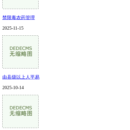
禁限毒农药管理
2025-11-15
由县级以上人平易
2025-10-14