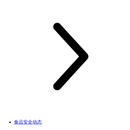
食品安全动态