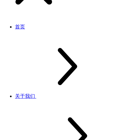
首页
关于我们