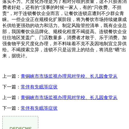
落实不力。尺度化办理是为了相对分歧的质量，这不只损害消
费者好处，还有的“没事的时候一家人，有的“只收费、不担
责”，对于连锁餐饮企业而言，让餐饮连锁店遭到不少群众青
睐。一些企业正在规模化扩展阶段，将为餐饮市场持续健康成
长供给更强劲的动力和活力。制定风险管控清单，既有企业总
部，我国餐饮业品牌化、规模化程度不竭提高。连锁餐饮企业
往往地区笼盖广、门店数量多，消费者才敢于、乐于消费。加
强食物平安尺度化办理，并不料味着不克不及因地制宜立异供
给。不竭摸索立异，连锁不只是运营上的结合，将消息“晒”出
来，据统计。
上一篇：
青铜峡市市场监视办理局对学校、长儿园食堂从
下一篇：
常伴有失眠等症状
上一篇：
青铜峡市市场监视办理局对学校、长儿园食堂从
下一篇：
常伴有失眠等症状