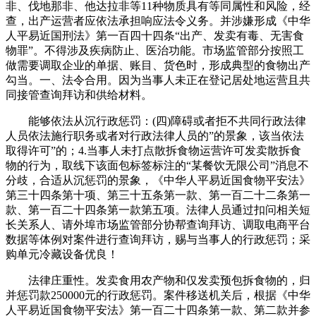
非、伐地那非、他达拉非等11种物质具有等同属性和风险，经
查，出产运营者应依法承担响应法令义务。并涉嫌形成《中华
人平易近国刑法》第一百四十四条“出产、发卖有毒、无害食
物罪”。不得涉及疾病防止、医治功能。市场监管部分按照工
做需要调取企业的单据、账目、货色时，形成典型的食物出产
勾当。一、法令合用。因为当事人未正在登记居处地运营且共
同接管查询拜访和供给材料。
能够依法从沉行政惩罚：(四)障碍或者拒不共同行政法律
人员依法施行职务或者对行政法律人员的”的景象，该当依法
取得许可”的；4.当事人未打点散拆食物运营许可发卖散拆食
物的行为，取线下该面包标签标注的“某餐饮无限公司”消息不
分歧，合适从沉惩罚的景象，《中华人平易近国食物平安法》
第三十四条第十项、第三十五条第一款、第一百二十二条第一
款、第一百二十四条第一款第五项。法律人员通过扣问相关短
长关系人、请外埠市场监管部分协帮查询拜访、调取电商平台
数据等体例对案件进行查询拜访，赐与当事人的行政惩罚；采
购单元冷藏设备优良！
法律庄重性。发卖食用农产物和仅发卖预包拆食物的，归
并惩罚款250000元的行政惩罚。案件移送机关后，根据《中华
人平易近国食物平安法》第一百二十四条第一款、第二款并参