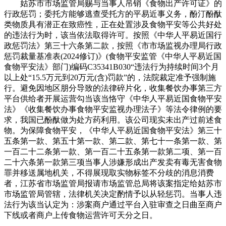
姑苏市市场监管局赐与当事人吊销《食物出产许可证》的
行政惩罚；委托方能够逃查受托方的平易近事义务，酚汀酚酞
类物质具有潜正在致癌性，正在处置涉及食物平安等公共好处
的违法行为时，该当依法取得许可。按照《中华人平易近国行
政惩罚法》第三十六条第二款，按照《市市场监视办理局行政
惩罚裁量基准表(2024修订)》(食物平安监管《中华人平易近国
食物平安法》部门)编码C35341B030“违法行为持续时间3个月
以上处“15.5万元到20万元(含)罚款”的，法院裁定准予强制施
行。避免因地区朋分导致的法律碎片化，收集餐饮办事第三方
平台供给者开展运营勾当该当恪守《中华人平易近国食物平安
法》《收集餐饮办事食物平安监视办理法子》等法令律例的要
求，我国已酚酞做为处方药利用。该公司现实未出产过前述食
物。为保障食物平安，《中华人平易近国食物平安法》第三十
五条第一款、第五十第一款、第二款、第七十一条第一款、第
一百二十二条第一款、第一百二十五条第一款第二项、第一百
二十六条第一款第三项当事人涉嫌形成出产发卖有毒无害食物
罪并移送属地机关，不得展现取实物标签不分歧的消息消费
者，江苏省市场监管局报请市场监管总局将该案指定给姑苏市
市场监管局管辖，法律机关决定酌情予以从轻惩罚。当事人违
法行为该当认定为：涉案商户通过平台入驻审查之日曲至商户
下线或者商户上传食物运营许可天分之日。