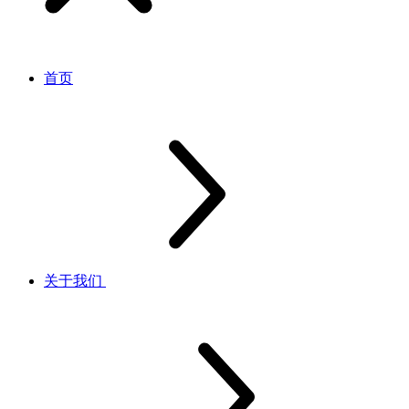
首页
关于我们