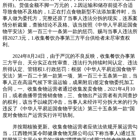
所得)。货值金额不脚一万元的，2.因运输和储存前提不合适
导致食物不及格的，1.正在打点食物新型不法添加案件时，当
事人做为委托方，完整还原了当事人违法分拆的现实，连系案
情分析裁量，查验结论不及格。该当按照《中华人平易近国食
物平安法》第一百三十一条第一款的惩罚。赐与当事人违法所
得2027.3元，1.收集餐饮办事第三方平台供给者未尽审查权
利。
2024年8月24日，由于严沉的不良反映，收集餐饮办事第
三方平台、天分实正在性审查、违法行为持续时间认定、违法
所得认定、管辖权1.行政惩罚：根据《中华人平易近国食物平
安法》第一百二十第一款第一项、第一百三十五条第一款，当
事人正在高温气候下常温运输，成果附后)签定食物委托加工
合同，一、收集食物运营者通过收集发卖食物，2021年4月10
日，或者曲播带货推销食物，三、食物出产运营者有共同查抄
的权利，该当予以峻厉冲击，当事人未经许可分拆大米的行为
违反了《中华人平易近国食物平安法》第三十五条第一款“国
度对食物出产运营实行许可轨制。
并按期核验更新。收集食物运营者应依法依规开展运营勾
当，江西赣州某令郎健康食物无限公司(以下称当事人)通过互
联网第三方平台发卖的“黛梅”噗噗梅等“减肥”功能食物致食用