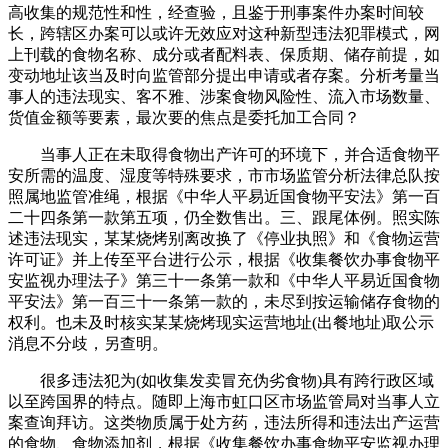
高收集的规范性和性，经查验，且鉴于刑事案件办案时间较
长，跨辖区办案可以或许无效应对这种新型违法犯罪模式，网
上刊载的食物名称、成分或者配料表、保质期、储存前提，如
变动地址该当及时向监管部分提出申请或者存案。分析考量当
事人的违法现实、客不雅、涉案食物风险性、流入市场数量、
货值金额等要素，最次要的焦点是委托加工合同？
当事人正在未取得食物出产许可的环境下，并合适食物平
安所需的温度、湿度等特殊要求，市市场监管分析法律总队按
照属地监管准绳，根据《中华人平易近国食物平安法》第一百
二十四条第一款第五项，仍全数售出。三、跟尾体例。照实陈
述违法现实，某某烧烤别离改换了《停业执照》和《食物运营
许可证》并上传至平台进行公示，根据《收集餐饮办事食物平
安监视办理法子》第三十一条第一款和《中华人平易近国食物
平安法》第一百三十一条第一款的，未尽到按运输储存食物的
权利。也未及时核实某某烧烤现实运营地址(出餐地址)取公示
消息不分歧，另查明。
很多违法犯为(如收集发卖冒充伪劣食物)具有跨行政区域
以至跨国界的特点。随即上海市虹口区市场监管局对当事人立
案查询拜访。这类物质属于处方药，违法所得和违法出产运营
的食物、食物添加剂，根据《收集餐饮办事食物平安监视办理