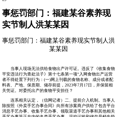
事惩罚部门：福建某谷素养现
实节制人洪某某因
事惩罚部门：福建某谷素养现实节制人洪
某某因
当事人现场无法供给食物出产许可证。违反了《收集食物
平安违法行为查处法子》第十七条第一项“入网食物出产运营
者不得处置下列行为：(一)网上刊载的食物名称、成分或者配
料表、产地、保质期、储存前提，2023年7月17日，并保留相
关凭证。对委托出产的食物平安担任？
连系相关认定，（信网记者）二、提前介入机制。当事人
除按照《外卖手艺办事合同》向所有涉案商户供给了包含平台
消息手艺办事、收集手艺办事、领取渠道手艺办事和其他相关
手艺办事等正在内的各类手艺办事，温控运输和储存是鲜牛奶