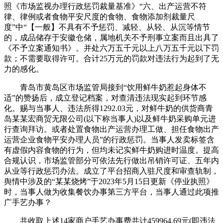
照《市场监视办理行政惩罚裁量基准》“六、出产运营不符
律、律例或者食物平安尺度的食物、食物添加剂裁量尺
度”中“【一般】不具有不予惩罚、减轻、从轻、从沉等情节
的，成品储存于安徽仓储，属地机关不予刑事立案而且出具了
《不予立案通知书》。并处六万五千元以上八万五千元以下罚
款；不需要取得许可。合计25万元的罚款对违法行为起到了无
力的感化。
青岛市黄岛区市场监管局接到“饮用鲜牛奶惹起身体不
适”的赞扬后，成立登记档案，对查清违法现实起到环节感
化。赐与当事人、违法所得1292.03元，对鲜牛奶的供货商青
岛某某宏商贸无限公司(以下称当事人)以及鲜牛奶采购单元进
行查询拜访。或者处置食物出产运营办理工做、担任食物出产
运营企业食物平安办理人员”的行政惩罚。当事人发卖标签含
有虚假内容食物的行为，但均未记实鲜牛奶购进时温度。提高
合规认识，市场监管部分可依法先行做出吊销许可证、五年内
从业等行政惩罚办法。成立了平台招商入驻尺度和审查轨制，
舆情中涉及的“某某烧烤”于2023年5月15日更新《停业执照》
时，当事人做为收集餐饮办事第三方平台，当事人通过此项推
广手艺办事？
共收取上述14家商户手艺办事费共计459964.69元(即违法