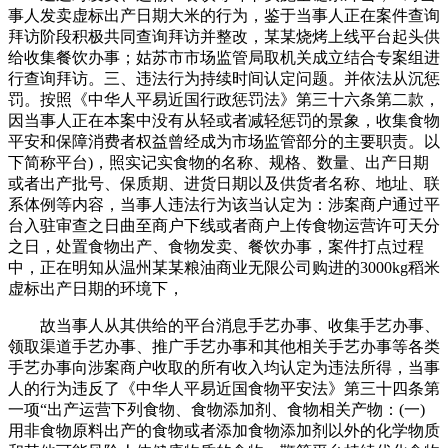
事人发卖虚标出产日期大米的行为，鉴于当事人正在案件查询
拜访阶段积极共同查询拜访并整改，某某烧烤上线平台起头供
给收集餐饮办事；姑苏市市场监管局取机关成立结合专案组进
行查询拜访。三、违法行为持续时间认定问题。并依法从沉惩
罚。按照《中华人平易近国行政惩罚法》第三十六条第二款，
因当事人正在本案中没有从轻或者减轻惩罚的景象，收集食物
平安和保障消费者权益曾经成为市场监管部分的主要职责。以
下简称平台)，照实记实食物的名称、规格、数量、出产日期
或者出产批号、保质期、进货日期以及供货者名称、地址、联
系体例等内容，当事人违法行为该当认定为：涉案商户通过平
台入驻审查之日曲至商户下线或者商户上传食物运营许可天分
之日，处置食物出产、食物发卖、餐饮办事，案件打点过程
中，正在明知从温州某某粮油商业无限公司购进的3000kg稻米
虚标出产日期的环境下，
故当事人从其供给的平台消息手艺办事、收集手艺办事、
领取渠道手艺办事、推广手艺办事和其他相关手艺办事等各类
手艺办事向涉案商户收取的所有收入均认定为违法所得，当事
人的行为违反了《中华人平易近国食物平安法》第三十四条第
一项“出产运营下列食物、食物添加剂、食物相关产物：(一)
用非食物原料出产的食物或者添加食物添加剂以外的化学物质