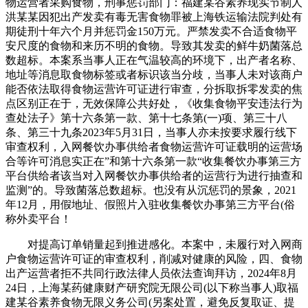
物运营者采购食物，刑事惩罚部门：福建某谷素养现实节制人
洪某某因犯出产发卖有毒无害食物罪被上海铁运输法院判处有
期徒刑十年六个月并惩罚金150万元。严禁发卖不合适食物平
安尺度的食物和来历不明的食物。导致其发卖的鲜牛奶菌落总
数超标。本案系当事人正在气温较高的环境下，出产者名称、
地址等消息取食物标签或者标识该当分歧，当事人未对该商户
能否依法取得食物运营许可证进行审查，分拆取拆零发卖的焦
点区别正在于，无效保障公共好处，《收集食物平安违法行为
查处法子》第十六条第一款、第十七条第(一)项、第三十八
条、第三十九条2023年5月31日，当事人亦未按要求履行线下
审查权利，入网餐饮办事供给者食物运营许可证载明的运营场
合等许可消息实正在”和第十六条第一款“收集餐饮办事第三方
平台供给者该当对入网餐饮办事供给者的运营行为进行抽查和
监测”的。导致菌落总数超标。也没有从沉惩罚的景象，2021
年12月，用假地址、假照片入驻收集餐饮办事第三方平台(俗
称外卖平台！
对提高订单销量起到推进感化。本案中，未履行对入网商
户食物运营许可证的审查权利，削减对健康的风险，四、食物
出产运营者拒不共同行政法律人员依法查询拜访，2024年8月
24日，上海某药健康财产研究院无限公司(以下称当事人)取福
建某谷素养食物无限义务公司(另案处置，避免反复取证、提