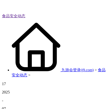
食品安全动态
九游会登录(j9.com)
>
食品
安全动态
>
17
2025
-
07