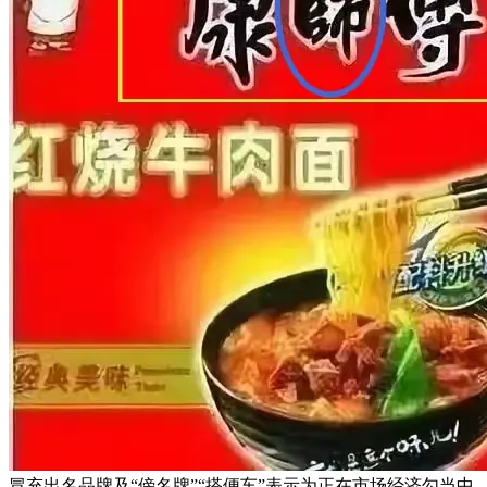
冒充出名品牌及“傍名牌”“搭便车”表示为正在市场经济勾当中