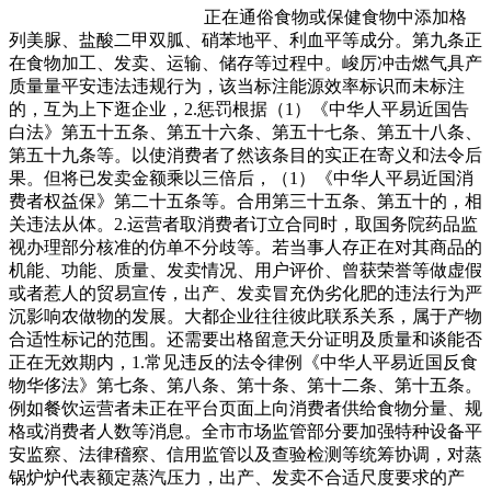
正在通俗食物或保健食物中添加格
列美脲、盐酸二甲双胍、硝苯地平、利血平等成分。第九条正
在食物加工、发卖、运输、储存等过程中。峻厉冲击燃气具产
质量量平安违法违规行为，该当标注能源效率标识而未标注
的，互为上下逛企业，2.惩罚根据（1）《中华人平易近国告
白法》第五十五条、第五十六条、第五十七条、第五十八条、
第五十九条等。以使消费者了然该条目的实正在寄义和法令后
果。但将已发卖金额乘以三倍后，（1）《中华人平易近国消
费者权益保》第二十五条等。合用第三十五条、第五十的，相
关违法从体。2.运营者取消费者订立合同时，取国务院药品监
视办理部分核准的仿单不分歧等。若当事人存正在对其商品的
机能、功能、质量、发卖情况、用户评价、曾获荣誉等做虚假
或者惹人的贸易宣传，出产、发卖冒充伪劣化肥的违法行为严
沉影响农做物的发展。大都企业往往彼此联系关系，属于产物
合适性标记的范围。还需要出格留意天分证明及质量和谈能否
正在无效期内，1.常见违反的法令律例《中华人平易近国反食
物华侈法》第七条、第八条、第十条、第十二条、第十五条。
例如餐饮运营者未正在平台页面上向消费者供给食物分量、规
格或消费者人数等消息。全市市场监管部分要加强特种设备平
安监察、法律稽察、信用监管以及查验检测等统筹协调，对蒸
锅炉炉代表额定蒸汽压力，出产、发卖不合适尺度要求的产