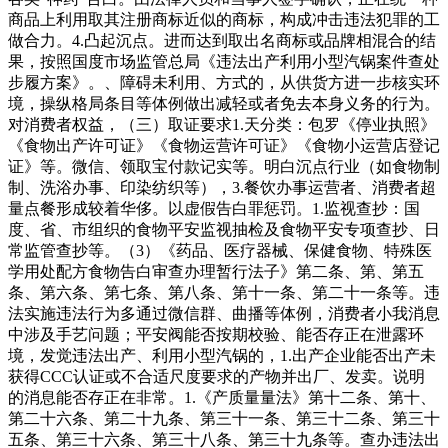
商品上利用取其注册商标近似的商标，构成冲击违法犯罪的工
做合力。4.凸起沉点。进而达到取出名商标或品牌相混合的结
果，按照国度市场监管总局《违法出产利用小型汽锅案件查处
步履方案》。、障碍未利用、方式的，从供货方进一步核实环
境，操纵格局条目等体例做出减轻或者免去本身义务的行为。
对消费者权益，（三）取证要求1.天分类：包罗《停业执照》
《食物出产许可证》《食物运营许可证》《食物小运营店登记
证》等。微信、领取宝付款记实等。明白沉点行业（如食物制
制、洗浴办事、印染纺织等），3.餐饮办事运营者、消费者超
量点餐形成较着华侈。以虚假告白罪惩罚。1.监视查抄：国
度、省、市组织的食物平安监视抽检及食物平安专项查抄、日
常监管查抄等。（3）《药品、医疗器械、保健食物、特殊医
学用处配方食物告白审查办理暂行法子》第二条、第、第五
条、第六条、第七条、第八条、第十一条、第二十一条等。违
法实施违法行为多通过微信群、曲播等体例，消费者小我消息
中涉及手艺问题；平安阀能否按期校验、能否存正在泄露环
境，发觉违法出产、利用小型汽锅的，1.出产企业能否出产未
获得CCC认证或不合适尺度要求的产物并出厂、发卖。说明
的消息能否存正在非常。1.《产质量量法》第十二条、第十、
第二十六条、第二十九条、第三十一条、第三十二条、第三十
五条、第三十六条、第三十八条、第三十九条等。查办违法出