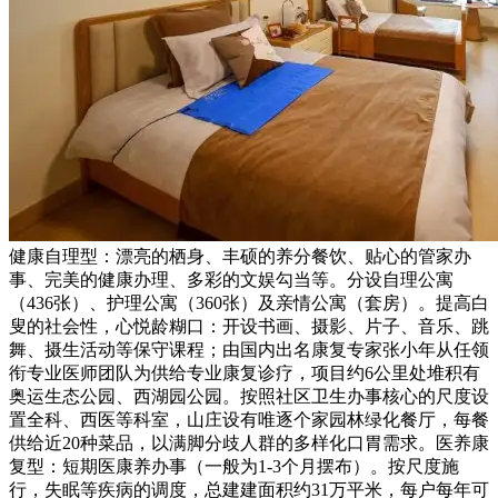
健康自理型：漂亮的栖身、丰硕的养分餐饮、贴心的管家办
事、完美的健康办理、多彩的文娱勾当等。分设自理公寓
（436张）、护理公寓（360张）及亲情公寓（套房）。提高白
叟的社会性，心悦龄糊口：开设书画、摄影、片子、音乐、跳
舞、摄生活动等保守课程；由国内出名康复专家张小年从任领
衔专业医师团队为供给专业康复诊疗，项目约6公里处堆积有
奥运生态公园、西湖园公园。按照社区卫生办事核心的尺度设
置全科、西医等科室，山庄设有唯逐个家园林绿化餐厅，每餐
供给近20种菜品，以满脚分歧人群的多样化口胃需求。医养康
复型：短期医康养办事（一般为1-3个月摆布）。按尺度施
行，失眠等疾病的调度，总建建面积约31万平米，每户每年可