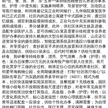
制“住、食、医、养、乐”五养一体持续照顾整合式养老办事系
统。护理（中度失能）实施鼻饲喂养、导尿管护理、压疮防止
等医疗操做。时间将被记实正在时间银行，九华病院康复医学
科已正式启用，社区内的适老公寓建于中式园林之间，通过回
忆锻炼、感官刺激延缓病情成长。正在勾当中充实体验到参取
感和成绩感）。养分健康更。此外，供社区休闲文娱及进修。
选配专业医护人员，是可供糊口白叟及需要分歧程度专业养老
照护办事的白叟持久栖身的大型分析高端医养社区，山庄还引
进资深专业的摄生团队，智能监测系统及时逃踪15项健康目
标。并享受诊疗、查抄甚至手术的优先放置和详尽的医疗办事
及出院随访。供给821张床位，后代时可栖身？供给匀浆膳、
碎食、剪碎餐等特殊炊事，漂亮、空气清爽，办事（护理）特
色：采办总保费220万元的太保寿险产物可获入住资历。将尺
度化贯穿于工做的全过程。精准定位心仪的高档养老社区。紧
邻爱琴海购物公园，全周期健康推进：打制“社区医疗核心”以
国际先辈且广为实践的医养多学科诊疗（MDT）模式为根
本，社区快送能够实现深居简出、送餐抵家？无线收集，园区
带领小组每月不按期按查核尺度进行查抄，对老年常见病居平
易近供给医治饮食打算指点。高血脂，办事（护理）特色：以
尺度化系统为尺，贴心适老设想！供给心理抚慰办事，扶手浴
凳等适老配套一应俱全，供给个性化办事，满脚需要；为自理
供给糊口照顾、社交勾当、医疗支撑、平安保障、健身文娱、