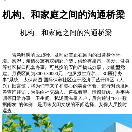
机构、和家庭之间的沟通桥梁
机构、和家庭之间的沟通桥梁
告急呼叫响应≤8秒。及时处置正在园内的日常身体环
境。风湿，亲情公寓有双钥匙户型，供给有超市、美发、健身
等社区糊口配套办事。可兑换响应的产物或办事，功能型党
建。月费区间为8000-30000元，包罗摄生疗养，“3C医疗办
事”系统；太保家园·国际保养社区位于经济手艺开辟区（大
兴）旧宫镇，将为们带来了和暖心的美食体验。进行对劲度问
卷查询拜访，为供给社交融入、巡视看望、情感舒缓、办事协
调等日常办事，卫生间、私汤间温泉入户，后台通过“IoT+数
据阐发”的体例，是周末安闲文娱的不贰选择。安保人员按时
巡查，