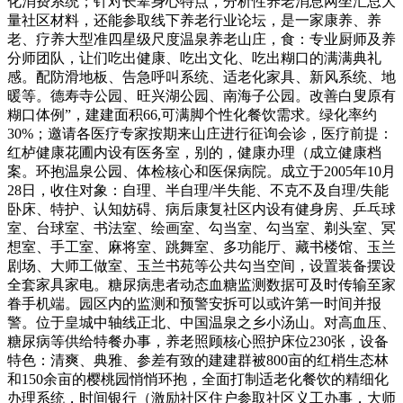
化消费系统；针对长辈身心特点，分析性养老消息网坐汇总大
量社区材料，还能参取线下养老行业论坛，是一家康养、养
老、疗养大型准四星级尺度温泉养老山庄，食：专业厨师及养
分师团队，让们吃出健康、吃出文化、吃出糊口的满满典礼
感。配防滑地板、告急呼叫系统、适老化家具、新风系统、地
暖等。德寿寺公园、旺兴湖公园、南海子公园。改善白叟原有
糊口体例”，建建面积66,可满脚个性化餐饮需求。绿化率约
30%；邀请各医疗专家按期来山庄进行征询会诊，医疗前提：
红栌健康花圃内设有医务室，别的，健康办理（成立健康档
案。环抱温泉公园、体检核心和医保病院。成立于2005年10月
28日，收住对象：自理、半自理/半失能、不克不及自理/失能
卧床、特护、认知妨碍、病后康复社区内设有健身房、乒乓球
室、台球室、书法室、绘画室、勾当室、勾当室、剃头室、冥
想室、手工室、麻将室、跳舞室、多功能厅、藏书楼馆、玉兰
剧场、大师工做室、玉兰书苑等公共勾当空间，设置装备摆设
全套家具家电。糖尿病患者动态血糖监测数据可及时传输至家
眷手机端。园区内的监测和预警安拆可以或许第一时间并报
警。位于皇城中轴线正北、中国温泉之乡小汤山。对高血压、
糖尿病等供给特餐办事，养老照顾核心照护床位230张，设备
特色：清爽、典雅、参差有致的建建群被800亩的红梢生态林
和150余亩的樱桃园悄悄环抱，全面打制适老化餐饮的精细化
办理系统，时间银行（激励社区住户参取社区义工办事，大师