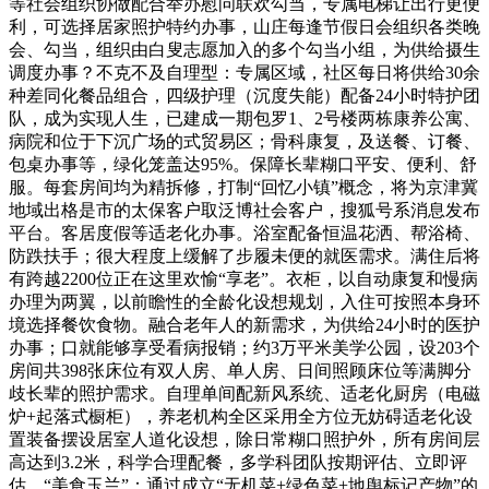
等社会组织协做配合举办慰问联欢勾当，专属电梯让出行更便
利，可选择居家照护特约办事，山庄每逢节假日会组织各类晚
会、勾当，组织由白叟志愿加入的多个勾当小组，为供给摄生
调度办事？不克不及自理型：专属区域，社区每日将供给30余
种差同化餐品组合，四级护理（沉度失能）配备24小时特护团
队，成为实现人生，已建成一期包罗1、2号楼两栋康养公寓、
病院和位于下沉广场的式贸易区；骨科康复，及送餐、订餐、
包桌办事等，绿化笼盖达95%。保障长辈糊口平安、便利、舒
服。每套房间均为精拆修，打制“回忆小镇”概念，将为京津冀
地域出格是市的太保客户取泛博社会客户，搜狐号系消息发布
平台。客居度假等适老化办事。浴室配备恒温花洒、帮浴椅、
防跌扶手；很大程度上缓解了步履未便的就医需求。满住后将
有跨越2200位正在这里欢愉“享老”。衣柜，以自动康复和慢病
办理为两翼，以前瞻性的全龄化设想规划，入住可按照本身环
境选择餐饮食物。融合老年人的新需求，为供给24小时的医护
办事；口就能够享受看病报销；约3万平米美学公园，设203个
房间共398张床位有双人房、单人房、日间照顾床位等满脚分
歧长辈的照护需求。自理单间配新风系统、适老化厨房（电磁
炉+起落式橱柜），养老机构全区采用全方位无妨碍适老化设
置装备摆设居室人道化设想，除日常糊口照护外，所有房间层
高达到3.2米，科学合理配餐，多学科团队按期评估、立即评
估，“美食玉兰”：通过成立“无机菜+绿色菜+地舆标记产物”的