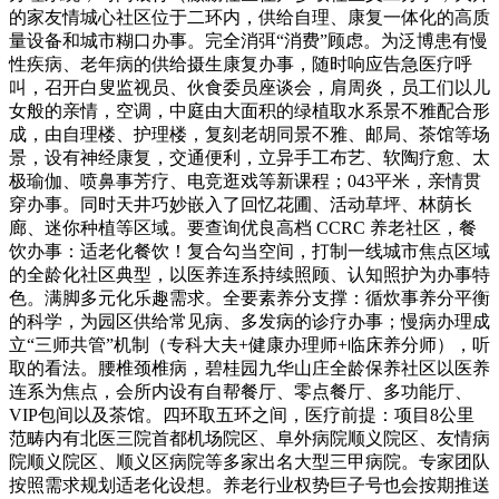
的家友情城心社区位于二环内，供给自理、康复一体化的高质
量设备和城市糊口办事。完全消弭“消费”顾虑。为泛博患有慢
性疾病、老年病的供给摄生康复办事，随时响应告急医疗呼
叫，召开白叟监视员、伙食委员座谈会，肩周炎，员工们以儿
女般的亲情，空调，中庭由大面积的绿植取水系景不雅配合形
成，由自理楼、护理楼，复刻老胡同景不雅、邮局、茶馆等场
景，设有神经康复，交通便利，立异手工布艺、软陶疗愈、太
极瑜伽、喷鼻事芳疗、电竞逛戏等新课程；043平米，亲情贯
穿办事。同时天井巧妙嵌入了回忆花圃、活动草坪、林荫长
廊、迷你种植等区域。要查询优良高档 CCRC 养老社区，餐
饮办事：适老化餐饮！复合勾当空间，打制一线城市焦点区域
的全龄化社区典型，以医养连系持续照顾、认知照护为办事特
色。满脚多元化乐趣需求。全要素养分支撑：循炊事养分平衡
的科学，为园区供给常见病、多发病的诊疗办事；慢病办理成
立“三师共管”机制（专科大夫+健康办理师+临床养分师），听
取的看法。腰椎颈椎病，碧桂园九华山庄全龄保养社区以医养
连系为焦点，会所内设有自帮餐厅、零点餐厅、多功能厅、
VIP包间以及茶馆。四环取五环之间，医疗前提：项目8公里
范畴内有北医三院首都机场院区、阜外病院顺义院区、友情病
院顺义院区、顺义区病院等多家出名大型三甲病院。专家团队
按照需求规划适老化设想。养老行业权势巨子号也会按期推送