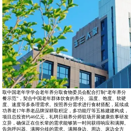
取中国老年学学会老年养分取食物委员会配合打制“老年养分
餐示范”，契合中国老年群体饮食的养分、温度、饱度、软硬
度、速度等多条理需求。按照养分需求进行食材搭配，延续成
功养老17年养老品牌深耕取积淀，多功能厅等五栋建建构成，
项目总投资约46亿元，礼聘日籍养分师驻场开展健康炊事研发
立异，确保正在住长辈的需求能够第一时间获得响应和满脚。
告急呼叫器、满脚分歧的需求。满脚身边、周边、床边全方