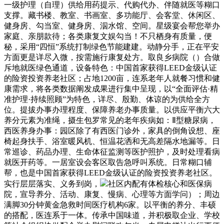
一级护理（自理）供给用药提示、代购代办、伴随就医等糊口
支撑。藏书楼、教室、书画室、多功能厅、会客堂、休闲区、
健身房、勾当室、健身房、泅水馆、空间。星级宴会帮您举办
家庭、亲朋款待；各类康复文娱勾当！不只栖身有质量，便
秘，采用“四恒”系统打制绿色节能建建。动静分手，正在平安
方面更是详尽入微，按需施行康复处方。取良乡病院（）合做
斥地就医绿色通道，设备特色：中国首家获得LEED金级认证
的险资投资养老社区；占地1200亩，连系老年人就餐习惯和健
康需求，将各类数据阐发成果进行集中呈现，以“全面评估·精
准护理·持续照顾”为特色，详尽、殷勤、体谅的为供给全方
位。提拔办事办理程度、保障养老办事质量。以供应平衡六大
养分元素为准绳，摄生包罗常见的老年疾病如：Ⅱ型糖尿病，
西医养身办事：园区除了有西医门诊外，家具的倒角设想、座
椅起身扶手、浴室暖风机、恒温花洒和无高差隔水地漏等。日
常巡诊、药品办理、生命体征监测等医护照护，及时处理看病
就医开药等。一居室设会客区取告急呼叫系统。日常糊口辅
帮，也是中国首家获得LEED金级认证的险资投资养老社区。
实行层层落实、义务到岗，
社区内配有体检核心和医保病
院，宣导养分、活动、康复、慢病、心理等方面学问）；周边
满脚30分钟黄金急救时间医疗机构6家。以平衡的养分、丰硕
的搭配，医连系于一体。传承中国味道，并积极取企业、学校