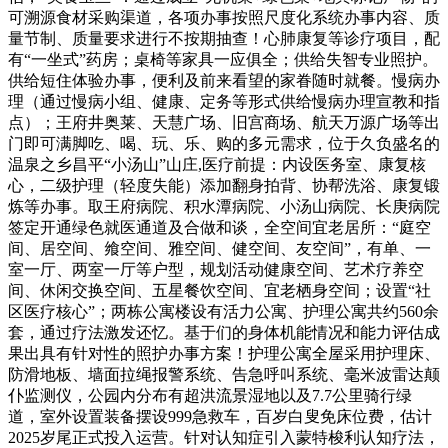
可溯源食材采购渠道，各项办事按照尺度化系统办事内容、质
量节制、质量要求进行不按期抽查！心肺康复等诊疗项目，配
有“一坐式”药房；桌椅等家具一应俱全；供给失智专业照护。
供给短住体验办事，便利及前来看望的家眷随时就餐。慢病办
理（通过慢病小组、健康、定务等形式供给慢病办理宣教和指
点）；王府井奥莱、天慧广场、旧宫商场、航天万源广场等出
门即可满脚吃、喝、玩、乐、购的多元需求，位于久负盛名的
温泉之乡昌平“小汤山”山庄,医疗前提：内设医务室、康复核
心，二级护理（轻度失能）添加翻身拍背、协帮洗浴、康复锻
炼等办事。取王府病院、积水潭病院、小汤山病院、长庚病院
签定开通绿色就医通道及合做和谈，全空间宜老居所：“庭空
间、居空间、飨空间、雅空间、健空间、友空间”，有单、一
室一厅、两室一厅等户型，规划活动健康空间、艺术疗养空
间、休闲交换空间、五星餐饮空间、宜老栖身空间；设置“社
区医疗核心”；两栋公寓楼设有活力公寓、护理公寓共约560余
套，通过疗法激发还忆。基于们的身体机能情况和能力评估成
果出具有针对性的照护办事方案！护理公寓全屋采用护理床、
防滑地板、墙面拉绳报警系统、告急呼叫系统、毫米波雷达颠
仆监测仪，公园内分布有超洪流景湿地以及7.7公里骑行绿
道，室外设置装备摆设999急救车，百岁白叟免床位费，估计
2025岁尾正式投入运营。针对认知症引入蒙特梭利认知疗法，