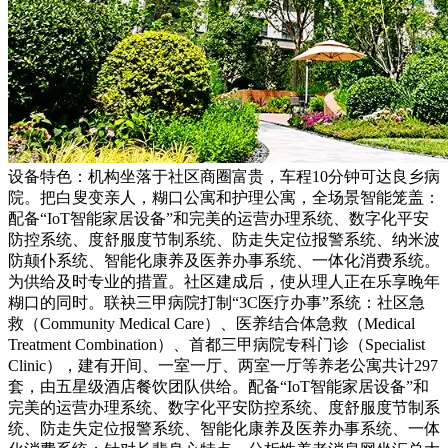
设备特色：机构坐落于社区商圈富贵，车程10分钟可达良乡病
院。把白叟变亲人，糊口公寓和护理公寓，全场景智能笼盖：
配备“IoT智能家居设备”和完美的运营办理系统、数字化平安
防控系统、度舒服度节制系统、防走失定位报警系统、纳米波
防颠仆系统、智能化康养及医养办事系统、一体化消费系统。
为供给及时专业的措置。社区建成后，使从理人正在乐享晚年
糊口的同时。联袂三甲病院打制“3C医疗办事”系统：社区急
救（Community Medical Care）、医养结合体急救（Medical
Treatment Combination）、首都三甲病院专科门诊（Specialist
Clinic），建有开间、一室一厅、两室一厅等养老公寓共计297
套，由五星级酒店餐饮团队供给。配备“IoT智能家居设备”和
完美的运营办理系统、数字化平安防控系统、度舒服度节制系
统、防走失定位报警系统、智能化康养及医养办事系统、一体