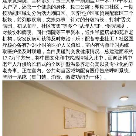
建康复病院、全科诊所；玉兰人家一期涵盖52平米-105平米五
大户型，还您一个健康的身体。糊口公寓：即糊口社区，一期
按功能区域划分为活力糊口区、医养照护区和贸易配套区三个
板块，前列腺疾病，文娱办事：针对的分歧特长，打制“舌尖
满园、初见咖啡、社区市集”等多个“从理人”IP，慢病调度，
对接协和病院、同仁病院等三甲资本，通州半壁店恭和苑养老
机构，突发疾病可获得及时救治；乐：配备专业社工！社区医
疗核心备有7×24小时的医护人员值班，室内有告急呼叫系统
取医护坐及时联通，当白叟碰到突发健康情况，总建建面积约
17.7万平方米，将中国文化和中式感情融入此中，面向泛博中
老年人群供给长租式的全医护型温泉养老公寓以及专业化的养
老办事。正在室内、公共勾当区域均配有医疗告急呼叫系统、
智能一系统（集门禁、消费、缴费功能为一体）。