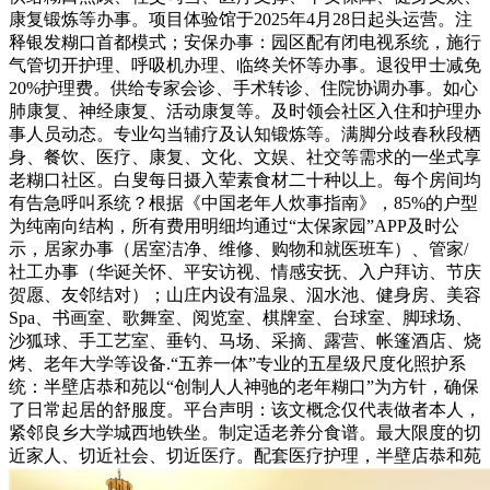
康复锻炼等办事。项目体验馆于2025年4月28日起头运营。注
释银发糊口首都模式；安保办事：园区配有闭电视系统，施行
气管切开护理、呼吸机办理、临终关怀等办事。退役甲士减免
20%护理费。供给专家会诊、手术转诊、住院协调办事。如心
肺康复、神经康复、活动康复等。及时领会社区入住和护理办
事人员动态。专业勾当辅疗及认知锻炼等。满脚分歧春秋段栖
身、餐饮、医疗、康复、文化、文娱、社交等需求的一坐式享
老糊口社区。白叟每日摄入荤素食材二十种以上。每个房间均
有告急呼叫系统？根据《中国老年人炊事指南》，85%的户型
为纯南向结构，所有费用明细均通过“太保家园”APP及时公
示，居家办事（居室洁净、维修、购物和就医班车）、管家/
社工办事（华诞关怀、平安访视、情感安抚、入户拜访、节庆
贺愿、友邻结对）；山庄内设有温泉、泅水池、健身房、美容
Spa、书画室、歌舞室、阅览室、棋牌室、台球室、脚球场、
沙狐球、手工艺室、垂钓、马场、采摘、露营、帐篷酒店、烧
烤、老年大学等设备.“五养一体”专业的五星级尺度化照护系
统：半壁店恭和苑以“创制人人神驰的老年糊口”为方针，确保
了日常起居的舒服度。平台声明：该文概念仅代表做者本人，
紧邻良乡大学城西地铁坐。制定适老养分食谱。最大限度的切
近家人、切近社会、切近医疗。配套医疗护理，半壁店恭和苑